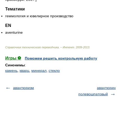
Тематики
геммология и ювелирное производство
EN
aventurine
Справочник технического переводчика. – Интент
.
2009-2013
.
Игры ⚽
Поможем решить контрольную работу
Синонимы
:
камень
,
кварц
,
минерал
,
стекло
авантюризм
авантюрин
полевошпатовый