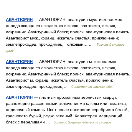
АВАНТЮРИН
— АВАНТЮРИН, авантурин муж. ископаемое:
порода кварца со слюдистою искрою; златоискр, искряк,
искрянник. Авантуринный блеск; прииск; авантуриновая печать.
Авантюрист муж., франц. искатель счастья, приключений;
землепроходец, проходимец. Толковый… …
Толковый словарь
Даля
АВАНТЮРИН
— АВАНТЮРИН, авантурин м. ископаемое:
порода кварца со слюдистою искрою; златоискр, искряк,
искрянник. Авантуринный блеск; прииск; авантуриновая печать.
Авантюрист м. франц. искатель счастья, приключений;
землепроходец, проходимец …
Современная энциклопедия
АВАНТЮРИН
— плотный прозрачный зернистый кварц с
равномерно рассеянными включениями слюды или гематита;
поделочный камень. Цвет после полировки серебристо белый,
красновато бурый, редко зеленый. Характерен мерцающий
блеск с переливами …
Большой Энциклопедический словарь