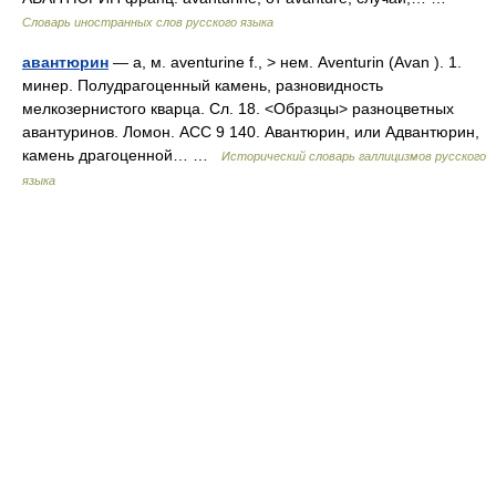
Словарь иностранных слов русского языка
авантюрин
— а, м. aventurine f., > нем. Aventurin (Avan ). 1.
минер. Полудрагоценный камень, разновидность
мелкозернистого кварца. Сл. 18. <Образцы> разноцветных
авантуринов. Ломон. АСС 9 140. Авантюрин, или Адвантюрин,
камень драгоценной… …
Исторический словарь галлицизмов русского
языка