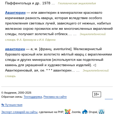
Паффенгольца и др.. 1978 …
Геологическая энциклопедия
Авантюрин
— или авентюрин в минералогии красновато
коричневая разность кварца, которая вследствие особого
преломления световых лучей, зависящего от нежных, набитых
железною охрою прожилок или же многочисленных вкраплений
слюды, получает золотистый отблеск.… …
Энциклопедический
словарь Ф.А. Брокгауза и И.А. Ефрона
авантюрин
— а; м. [франц. aventurine]. Мелкозернистый
буровато красный или золотисто жёлтый кварц с вкраплениями
слюды и других минералов (используется как поделочный
камень для украшений и художественных изделий). ◁
Авантюриновый, ая, ое. * * * авантюрин… …
Энциклопедический
словарь
© Академик, 2000-2026
18+
Обратная связь:
Техподдержка
,
Реклама на сайте
👣 Путешествия
Экспорт словарей на сайты
, сделанные на PHP,
Joomla,
Drupal,