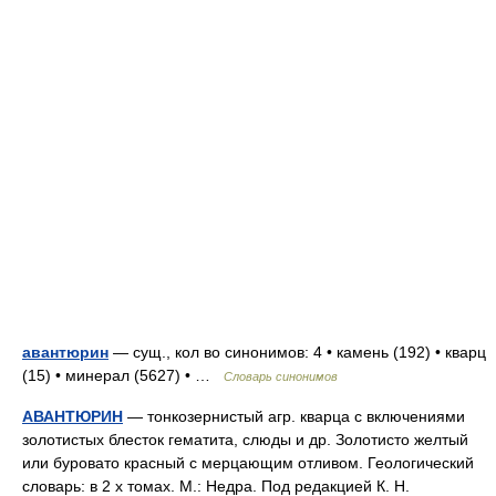
авантюрин
— сущ., кол во синонимов: 4 • камень (192) • кварц
(15) • минерал (5627) • …
Словарь синонимов
АВАНТЮРИН
— тонкозернистый агр. кварца с включениями
золотистых блесток гематита, слюды и др. Золотисто желтый
или буровато красный с мерцающим отливом. Геологический
словарь: в 2 х томах. М.: Недра. Под редакцией К. Н.